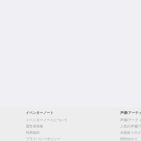
イベンターノート
声優/アーテ
イベンターノートについて
声優/アーテ
運営者情報
人気の声優/
利用規約
水樹奈々のイ
プライバシーポリシー
田村ゆかり