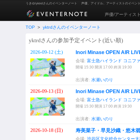
うきゆ/yktrdさんのイベンターノート
声優、アイドル、アーティストのイベン
声優/アーティス
TOP
>
yktrdさんのイベンターノート
yktrdさんの参加予定イベント(近い順)
2026-09-12 (
土
)
Inori Minase OPEN AIR LI
会場:
富士急ハイランド コニフ
開場 15:30 開演 17:00 終演 19:30
出演者:
水瀬いのり
2026-09-13 (
日
)
Inori Minase OPEN AIR LI
会場:
富士急ハイランド コニフ
開場 15:30 開演 17:00 終演 19:30
出演者:
水瀬いのり
2026-10-18 (
日
)
寿美菜子・早見沙織・悠木碧
会場:
渋谷区文化総合センター大