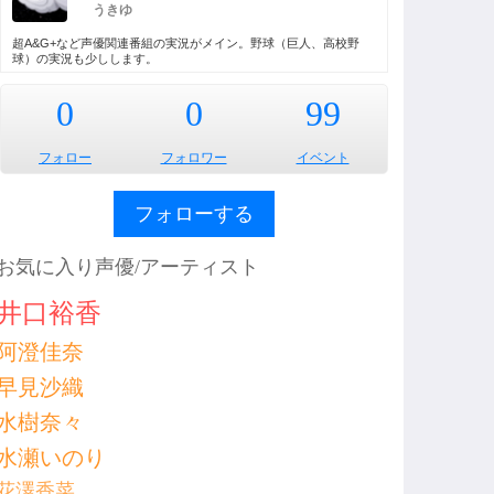
うきゆ
超A&G+など声優関連番組の実況がメイン。野球（巨人、高校野
球）の実況も少しします。
0
0
99
フォロー
フォロワー
イベント
フォローする
お気に入り声優/アーティスト
井口裕香
阿澄佳奈
早見沙織
水樹奈々
水瀬いのり
花澤香菜