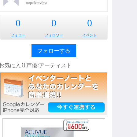
mqoskmvfgw
0
0
0
フォロー
フォロワー
イベント
フォローする
お気に入り声優/アーティスト