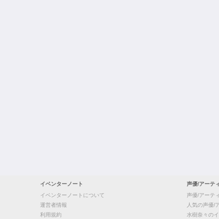
イベンターノート
声優/アーテ
イベンターノートについて
声優/アーテ
運営者情報
人気の声優/
利用規約
水樹奈々のイ