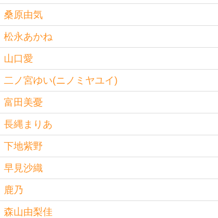
桑原由気
松永あかね
山口愛
二ノ宮ゆい(ニノミヤユイ)
富田美憂
長縄まりあ
下地紫野
早見沙織
鹿乃
森山由梨佳