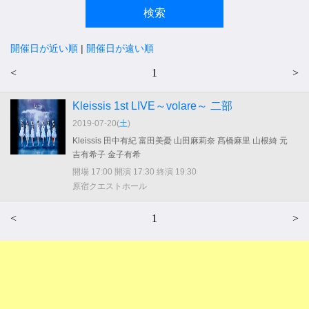
開催日が近い順
|
開催日が遠い順
<
1
>
Kleissis 1st LIVE～volare～ 二部
2019-07-20(
土
)
Kleissis 田中有紀 富田美憂 山田麻莉奈 髙橋麻里 山根綺 元
吉有希子 金子有希
開場 17:00 開演 17:30 終演 19:30
原宿クエストホール
<
1
>