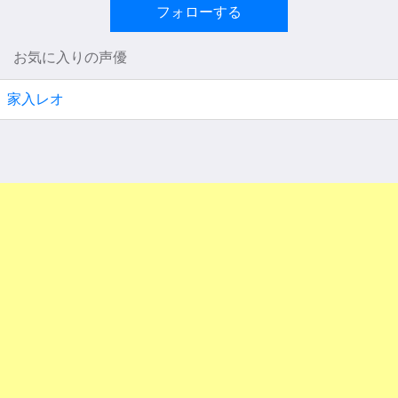
フォローする
お気に入りの声優
家入レオ