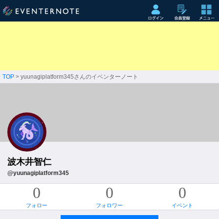
TOP
> yuunagiplatform345さんのイベンターノート
波木井智仁
@yuunagiplatform345
0
0
0
フォロー
フォロワー
イベント