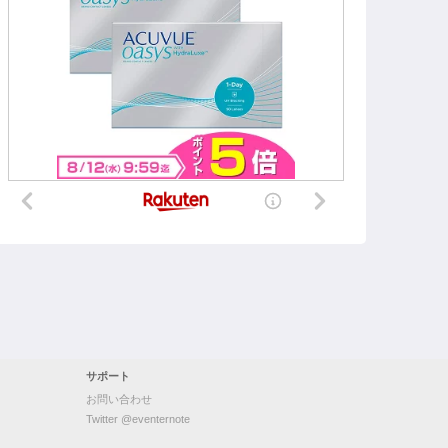
サポート
お問い合わせ
Twitter @eventernote