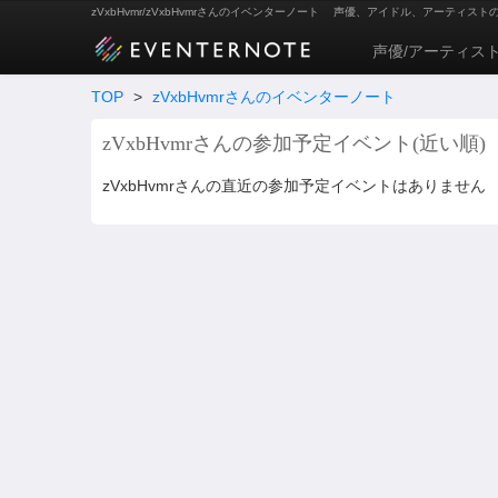
zVxbHvmr/zVxbHvmrさんのイベンターノート
声優、アイドル、アーティスト
声優/アーティス
TOP
>
zVxbHvmrさんのイベンターノート
zVxbHvmrさんの参加予定イベント(近い順)
zVxbHvmrさんの直近の参加予定イベントはありません