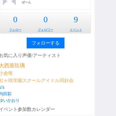
ぜーん
0
0
9
フォロー
フォロワー
イベント
フォローする
お気に入り声優/アーティスト
大西亜玖璃
小倉唯
虹ヶ咲学園スクールアイドル同好会
μ’s
内田彩
ゆいかおり
イベント参加数カレンダー