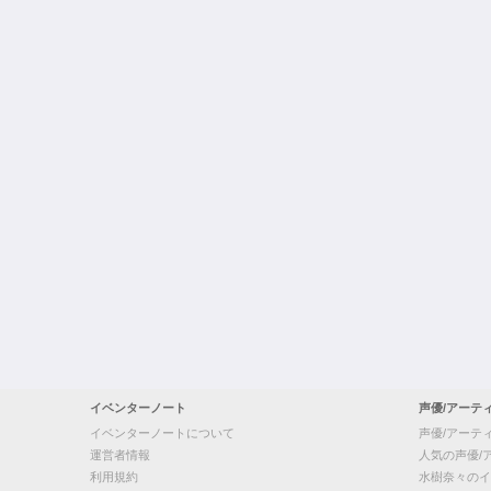
イベンターノート
声優/アーテ
イベンターノートについて
声優/アーテ
運営者情報
人気の声優/
利用規約
水樹奈々のイ