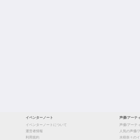
イベンターノート
声優/アーテ
イベンターノートについて
声優/アーテ
運営者情報
人気の声優/
利用規約
水樹奈々のイ