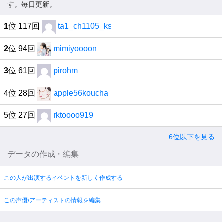
す。毎日更新。
1
位 117回
ta1_ch1105_ks
2
位 94回
mimiyoooon
3
位 61回
pirohm
4位 28回
apple56koucha
5位 27回
rktoooo919
6位以下を見る
データの作成・編集
この人が出演するイベントを新しく作成する
この声優/アーティストの情報を編集