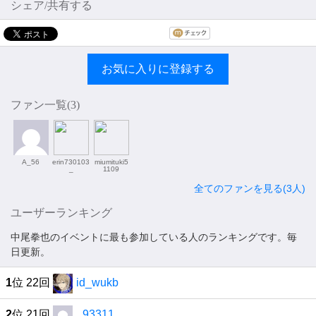
シェア/共有する
お気に入りに登録する
ファン一覧(
3
)
A_56
erin730103
miumituki5
_
1109
全てのファンを見る(3人)
ユーザーランキング
中尾拳也のイベントに最も参加している人のランキングです。毎
日更新。
1
位 22回
id_wukb
2
位 21回
_93311