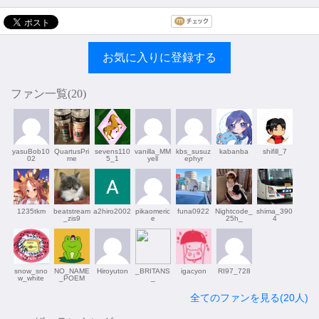
お気に入りに登録する
ファン一覧(
20
)
yasuBob10
QuartusPri
sevens110
vanilla_MM
kbs_susuz
kabanba
shifill_7
02
me
5_1
yell
ephyr
1235tkm
beatstream
a2hiro2002
pikaomeric
funa0922
Nightcode_
shima_390
_zis9
e
25h_
4
snow_sno
NO_NAME
Hiroyuton
_BRITANS
igacyon
RI97_728
w_white
_POEM
_
全てのファンを見る(20人)