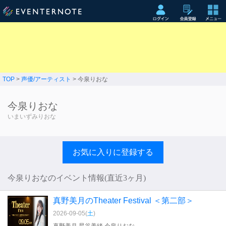
TOP
>
声優/アーティスト
> 今泉りおな
今泉りおな
いまいずみりおな
お気に入りに登録する
今泉りおなのイベント情報(直近3ヶ月)
真野美月のTheater Festival ＜第二部＞
2026-09-05(
土
)