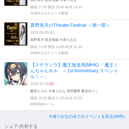
真野美月 星谷美緒 今泉りおな
開場 17:30 開演 18:00 終演 19:30
AKIBAカルチャーズ劇場
真野美月のTheater Festival ＜第一部＞
2026-09-05(
土
)
真野美月 星谷美緒 今泉りおな
開場 13:30 開演 14:00 終演 15:30
AKIBAカルチャーズ劇場
【ステラソラ】魔王放送局(MHK) 「魔王く
んちゃんネル ～1st Anniversary スペシャ
ル！～」
2026-10-18(
日
)
飯田ヒカル 今泉りおな 高田憂希 夏吉ゆうこ
開場 16:00 開演 17:00 終演 20:30
神田明神ホール
今泉りおなの全てのイベントを見る(49件)
シェア/共有する