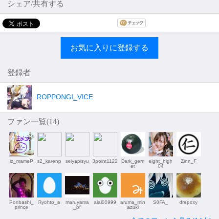
シェア/共有する
お気に入りに登録する
登録者
ROPPONGI_VICE
ファン一覧(
14
)
iz_mameP
s2_karenp
seiyapisyu
3point1122
Dark_gern
eight_high
Zinn_F
et
04
Ponbashi_
Ryohto_a
maruyama
aiai00999
aruma_min
S0FA_
drepoxy
prince
_bf
azuki