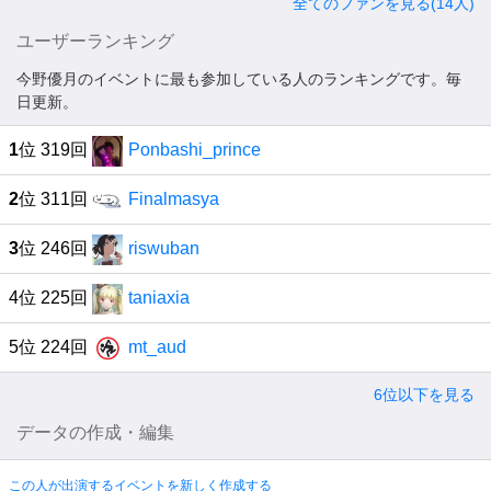
全てのファンを見る(14人)
ユーザーランキング
今野優月のイベントに最も参加している人のランキングです。毎
日更新。
1
位 319回
Ponbashi_prince
2
位 311回
Finalmasya
3
位 246回
riswuban
4位 225回
taniaxia
5位 224回
mt_aud
6位以下を見る
データの作成・編集
この人が出演するイベントを新しく作成する