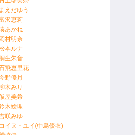
村上瑠美奈
まえだゆう
富沢恵莉
湊あかね
岡村明奈
松本ルナ
桐生朱音
石飛恵里花
今野優月
柳木みり
仮屋美希
鈴木絵理
吉咲みゆ
コイヌ・ユイ(中島優衣)