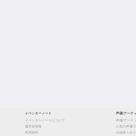
イベンターノート
声優/アーテ
イベンターノートについて
声優/アーテ
運営者情報
人気の声優/
利用規約
水樹奈々のイ