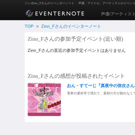
ジン/Zinn_Fさんのイベンターノート
声優、アイドル、アーティストのイベン
声優/アーティス
TOP
>
Zinn_Fさんのイベンターノート
Zinn_Fさんの参加予定イベント(近い順)
Zinn_Fさんの直近の参加予定イベントはありません
Zinn_Fさんの感想が投稿されたイベント
おん・すてーじ『真夜中の弥次さん喜多さん』
電車の運休等で遅れて、最初の方が観れなく