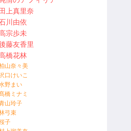
田上真里奈
石川由依
高宗歩未
後藤友香里
高橋花林
柏山奈々美
沢口けいこ
水野まい
髙橋ミナミ
青山玲子
林弓束
桜子