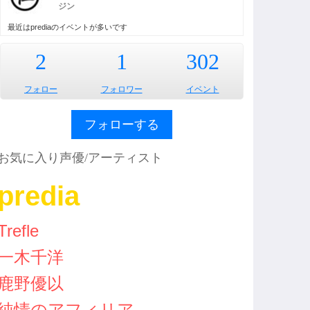
ジン
最近はprediaのイベントが多いです
2
1
302
フォロー
フォロワー
イベント
フォローする
お気に入り声優/アーティスト
predia
Trefle
一木千洋
鹿野優以
純情のアフィリア