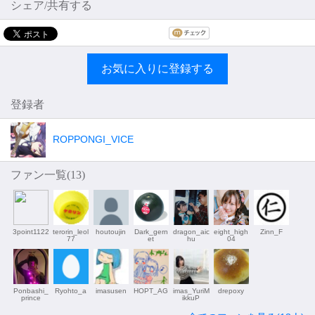
シェア/共有する
お気に入りに登録する
登録者
ROPPONGI_VICE
ファン一覧(
13
)
3point1122
terorin_leol
houtoujin
Dark_gern
dragon_aic
eight_high
Zinn_F
77
et
hu
04
Ponbashi_
Ryohto_a
imasusen
HOPT_AG
imas_YuriM
drepoxy
prince
ikkuP