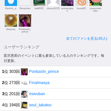
Ryohto_a
Devacher
latilt555
chanu0225
animeojisa
kousi05
oyasumiru
n
miru
drepoxy
Ponbashi_
prince
全てのファンを見る(35人)
ユーザーランキング
富沢恵莉のイベントに最も参加している人のランキングです。毎
日更新。
1
位 303回
Ponbashi_prince
2
位 273回
Finalmasya
3
位 201回
riswuban
4位 194回
soul_takatou