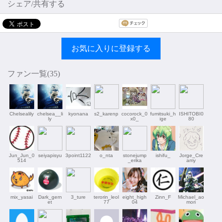
シェア/共有する
お気に入りに登録する
ファン一覧(
35
)
Chelsealily
chelsea__li
kyonana
s2_karenp
cocorock_0
fumitsuki_h
ISHITOBI0
ly
x0_
ige
80
Jun_Jun_0
seiyapisyu
3point1122
o_nta
stonejump
ishifu_
Jorge_Cre
514
_erika
amy
mix_yasai
Dark_gern
3_ture
terorin_leol
eight_high
Zinn_F
Michael_ao
et
77
04
mori