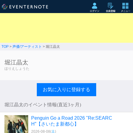
TOP
>
声優/アーティスト
> 堀江晶太
堀江晶太
ほりえしょうた
お気に入りに登録する
堀江晶太のイベント情報(直近3ヶ月)
Penguin Go a Road 2026 "Re:SEARC
H”【さいたま新都心】
2026-08-08(
土
)