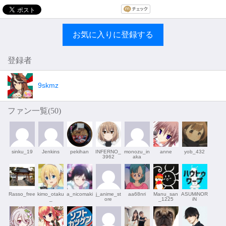
お気に入りに登録する
登録者
9skmz
ファン一覧(
50
)
sinku_19
Jenkins
pekihan
INFERNO_
monozu_in
anne
yob_432
3962
aka
Rasso_free
kimo_otaku
a_nicomaki
j_anime_st
aa68nri
Manu_san
ASUMiNOR
_
ore
_1225
iN