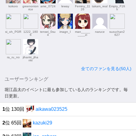
kokoro
greenonion
ame_0724
leway
Feminy_11
takam_real
Empty_F1ft
rice
26
h
si_oh_PGR
1222_180
tensei_0su
imagn_I
man_____
naruce
suzuchan2
6
4
____zi
627
ra_ru_no
jihanki_jiha
nki
全てのファンを見る(50人)
ユーザーランキング
堀江晶太のイベントに最も参加している人のランキングです。毎
日更新。
1
位 130回
aikawa023525
2
位 65回
kazuki29