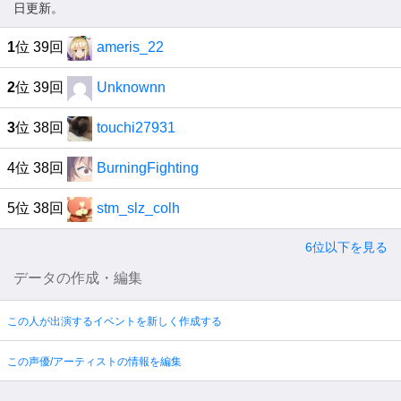
日更新。
1
位 39回
ameris_22
2
位 39回
Unknownn
3
位 38回
touchi27931
4位 38回
BurningFighting
5位 38回
stm_slz_colh
6位以下を見る
データの作成・編集
この人が出演するイベントを新しく作成する
この声優/アーティストの情報を編集