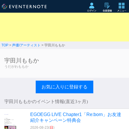
TOP
>
声優/アーティスト
> 宇田川ももか
宇田川ももか
うだがわももか
お気に入りに登録する
宇田川ももかのイベント情報(直近3ヶ月)
EGOEGG LIVE Chapter1「Re:born」お友達
紹介キャンペーン特典会
2026-08-23(
日
)