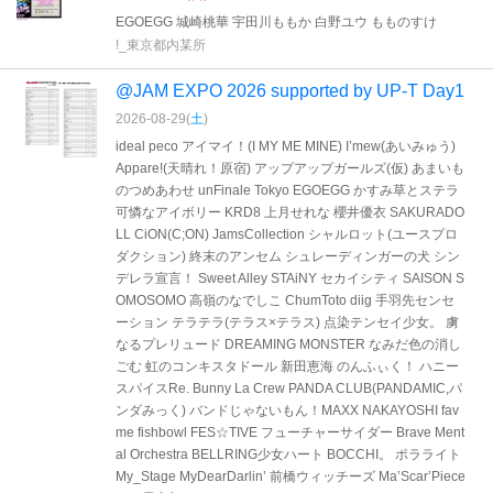
EGOEGG 城崎桃華 宇田川ももか 白野ユウ もものすけ
!_東京都内某所
@JAM EXPO 2026 supported by UP-T Day1
2026-08-29(
土
)
ideal peco アイマイ！(I MY ME MINE) I’mew(あいみゅう)
Appare!(天晴れ！原宿) アップアップガールズ(仮) あまいも
のつめあわせ unFinale Tokyo EGOEGG かすみ草とステラ
可憐なアイボリー KRD8 上月せれな 櫻井優衣 SAKURADO
LL CiON(C;ON) JamsCollection シャルロット(ユースプロ
ダクション) 終末のアンセム シュレーディンガーの犬 シン
デレラ宣言！ Sweet Alley STAiNY セカイシティ SAISON S
OMOSOMO 高嶺のなでしこ ChumToto diig 手羽先センセ
ーション テラテラ(テラス×テラス) 点染テンセイ少女。 虜
なるプレリュード DREAMING MONSTER なみだ色の消し
ごむ 虹のコンキスタドール 新田恵海 のんふぃく！ ハニー
スパイスRe. Bunny La Crew PANDA CLUB(PANDAMIC,パ
ンダみっく) バンドじゃないもん！MAXX NAKAYOSHI fav
me fishbowl FES☆TIVE フューチャーサイダー Brave Ment
al Orchestra BELLRING少女ハート BOCCHI。 ポラライト
My_Stage MyDearDarlin’ 前橋ウィッチーズ Ma’Scar’Piece