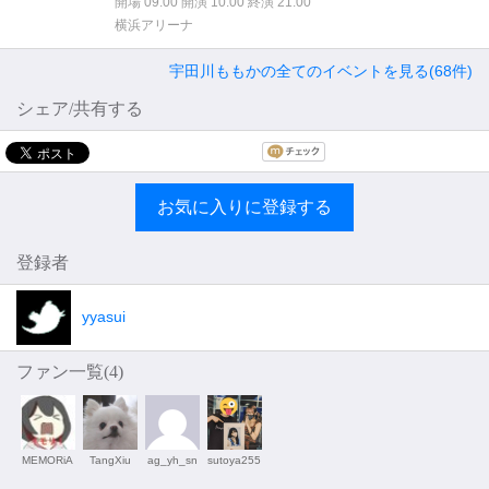
開場 09:00 開演 10:00 終演 21:00
横浜アリーナ
宇田川ももかの全てのイベントを見る(68件)
シェア/共有する
お気に入りに登録する
登録者
yyasui
ファン一覧(
4
)
MEMORiA
TangXiu
ag_yh_sn
sutoya255