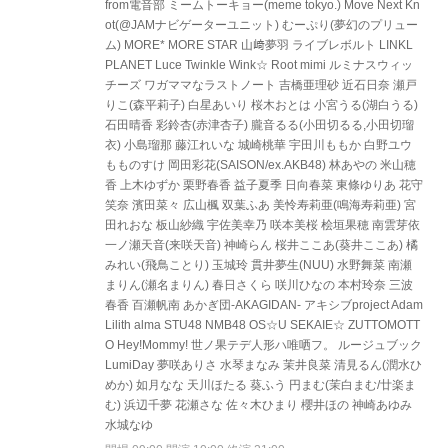
from電音部 ミームトーキョー(meme tokyo.) Move Next Kn
ot(@JAMナビゲーターユニット) むーぷり(夢幻のプリュー
ム) MORE* MORE STAR 山﨑夢羽 ライブレボルト LINKL
PLANET Luce Twinkle Wink☆ Root mimi ルミナスウィッ
チーズ ワガママなラストノート 吉橋亜理砂 近石日奈 瀬戸
りこ(森平莉子) 白星あいり 桜木おとは 小宮うる(湖白うる)
石田晴香 彩鈴杏(赤津杏子) 朧音るる(小田切るる,小田切瑠
衣) 小島瑠那 藤江れいな 城崎桃華 宇田川ももか 白野ユウ
もものすけ 岡田彩花(SAISON/ex.AKB48) 林あやの 米山穂
香 上木ゆずか 栗野春香 益子夏季 日向春菜 東條ゆりあ 花守
笑奈 濱田菜々 広山楓 双葉ふあ 美怜寿莉亜(鳴海寿莉亜) 宮
田れおな 板山紗織 宇佐美幸乃 咲本美桜 桧垣果穂 南雲芽依
一ノ瀬天音(来咲天音) 神崎らん 桜井ここあ(葵井ここあ) 橘
みれい(飛鳥ことり) 玉城玲 貫井夢生(NUU) 水野舞菜 南瀬
まりん(瀬名まりん) 春日さくら 咲川ひなの 本村玲奈 三波
春香 百瀬帆南 あかぎ団-AKAGIDAN- アキシブproject Adam
Lilith alma STU48 NMB48 OS☆U SEKAIE☆ ZUTTOMOTT
O Hey!Mommy! 世ノ果テデ人形ハ唯哂フ。 ルージュブック
LumiDay 夢咲ありさ 水琴まなみ 茉井良菜 清見るん(潤水ひ
めか) 如月なな 天川ほたる 葵ふう 円まむ(茉白まむ/廿楽ま
む) 浜辺千夢 花瀬さな 佐々木ひまり 櫻井ほの 神崎あゆみ
水城なゆ