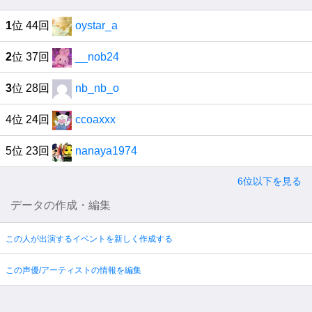
1
位 44回
oystar_a
2
位 37回
__nob24
3
位 28回
nb_nb_o
4位 24回
ccoaxxx
5位 23回
nanaya1974
6位以下を見る
データの作成・編集
この人が出演するイベントを新しく作成する
この声優/アーティストの情報を編集