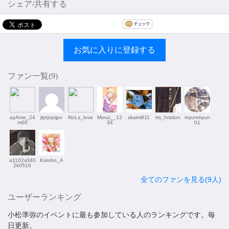
シェア/共有する
お気に入りに登録する
ファン一覧(
9
)
ayAme_24
jtptjvptjpv
NoLs_love
Morui__12
skaim811
trs_hrsdon
myunmyun
m00
34
01
a1102s040
Kstohn_A
2k0516
全てのファンを見る(9人)
ユーザーランキング
小松準弥のイベントに最も参加している人のランキングです。毎
日更新。