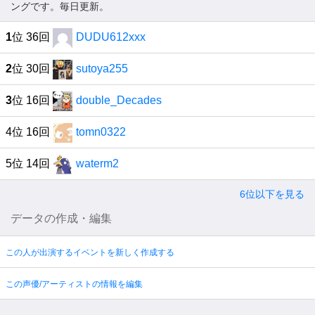
ングです。毎日更新。
1
位 36回
DUDU612xxx
2
位 30回
sutoya255
3
位 16回
double_Decades
4位 16回
tomn0322
5位 14回
waterm2
6位以下を見る
データの作成・編集
この人が出演するイベントを新しく作成する
この声優/アーティストの情報を編集