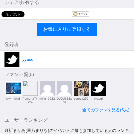
シェア/共有する
お気に入りに登録する
登録者
yyasui
ファン一覧(
6
)
sky__kidd
PersonaTh
minn_0522
DUDU612x
sutoya255
yyasui
oya
xx
全てのファンを見る(6人)
ユーザーランキング
月祈まりあ(星乃まりな)のイベントに最も参加している人のランキ