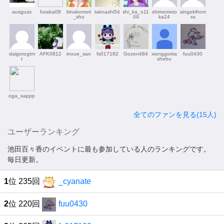
ausguss
futaba08
kinakomoti
taknashi54
shi_ka_o11
shimomoto
singekifrom
_sho
09
ka24
ss
daigorogtm
AFK0812
inoue_san
fs017182
Gozen484
xionggorira
fuu0430
t
shebu
oga_sappp
全てのファンを見る(15人)
ユーザーランキング
池田百々香のイベントに最も参加している人のランキングです。
毎日更新。
1
位 235回
_cyanate
2
位 220回
fuu0430