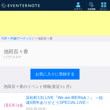
TOP
>
声優/アーティスト
> 池田百々香
池田百々香
いけだももか
お気に入りに登録する
池田百々香のイベント情報(直近3ヶ月)
浜松町131 LIVE『We are IBERIs&！』 ～結
成4周年ありがとうSPECIAL LIVE～
2026-08-20(
木
)