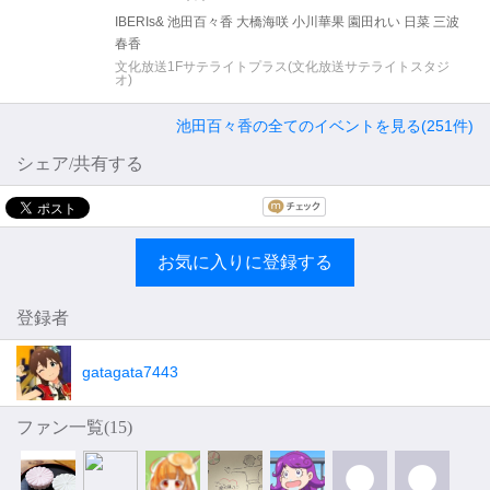
IBERIs& 池田百々香 大橋海咲 小川華果 園田れい 日菜 三波
春香
文化放送1Fサテライトプラス(文化放送サテライトスタジ
オ)
池田百々香の全てのイベントを見る(251件)
シェア/共有する
お気に入りに登録する
登録者
gatagata7443
ファン一覧(
15
)