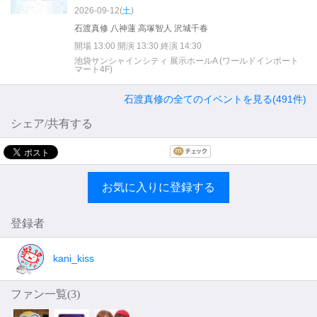
2026-09-12(
土
)
石渡真修 八神蓮 高塚智人 沢城千春
開場 13:00 開演 13:30 終演 14:30
池袋サンシャインシティ 展示ホールA (ワールドインポート
マート4F)
石渡真修の全てのイベントを見る(491件)
シェア/共有する
お気に入りに登録する
登録者
kani_kiss
ファン一覧(
3
)