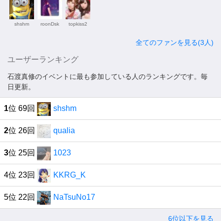
shshm
roonDsk
topkiss2
全てのファンを見る(3人)
ユーザーランキング
石渡真修のイベントに最も参加している人のランキングです。毎
日更新。
1
位 69回
shshm
2
位 26回
qualia
3
位 25回
1023
4位 23回
KKRG_K
5位 22回
NaTsuNo17
6位以下を見る