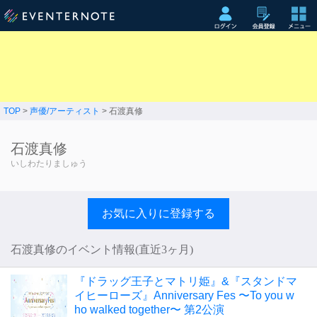
TOP
>
声優/アーティスト
> 石渡真修
石渡真修
いしわたりましゅう
お気に入りに登録する
石渡真修のイベント情報(直近3ヶ月)
『ドラッグ王子とマトリ姫』&『スタンドマ
イヒーローズ』Anniversary Fes 〜To you w
ho walked together〜 第2公演