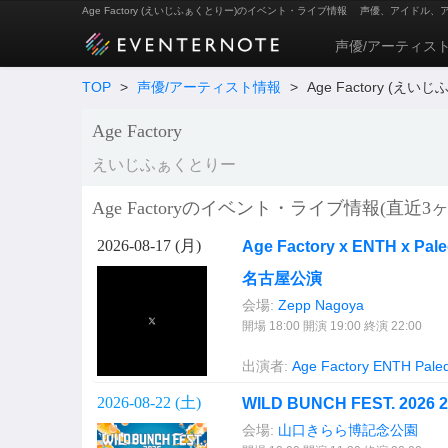
Age Factory (えいじふぁくとりー)のイベント・ライブ情報
声優、アイドル、
声優/アーティス
TOP
>
声優/アーティスト情報
>
Age Factory (え
Age Factory
えいじふぁくとりー
Age Factoryのイベント・ライブ情報(直近3ヶ
2026-08-17 (
月
)
Age Factory x ENTH x Pa
名古屋公演
会場:
Zepp Nagoya
開場 18:00 開演 19:00 終演 22:00
出演者:
Age Factory
ENTH
Pale
2026-08-22 (
土
)
WILD BUNCH FEST. 2026
会場:
山口きらら博記念公園