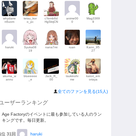
whydarre
tetsu_kor
cYemb6d
anime00
Mag3369
n6uom
o_pc
HgSktjCN
0
9
haruki
Syuka08
nana7mi
ruan
Kann_95
19
27
akuma_w
blueeeee
Jack_R_
tsukinohi
katori_em
annu
_e
00
me
oriaya
全てのファンを見る(15人)
ユーザーランキング
Age Factoryのイベントに最も参加している人のラン
キングです。毎日更新。
1
位 31回
haruki