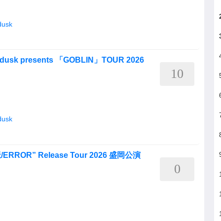
dusk
ledusk presents 「GOBLIN」TOUR 2026
10
dusk
静脈/ERROR” Release Tour 2026 盛岡公演
0