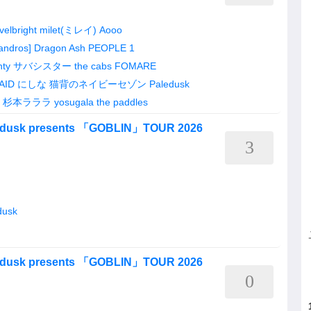
velbright
milet(ミレイ)
Aooo
andros]
Dragon Ash
PEOPLE 1
nty
サバシスター
the cabs
FOMARE
AID
にしな
猫背のネイビーセゾン
Paledusk
杉本ラララ
yosugala
the paddles
ledusk presents 「GOBLIN」TOUR 2026
3
dusk
ledusk presents 「GOBLIN」TOUR 2026
0