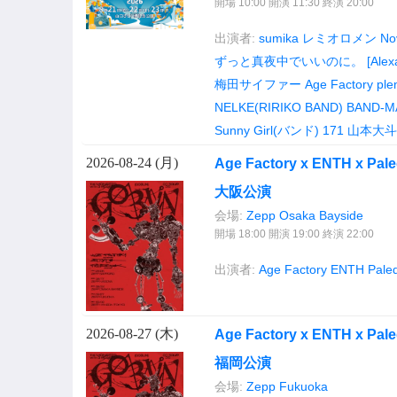
開場 10:00 開演 11:30 終演 20:00
出演者:
sumika
レミオロメン
No
ずっと真夜中でいいのに。
[Alex
梅田サイファー
Age Factory
ple
NELKE(RIRIKO BAND)
BAND-M
Sunny Girl(バンド)
171
山本大斗
2026-08-24 (
月
)
Age Factory x ENTH x Pa
大阪公演
会場:
Zepp Osaka Bayside
開場 18:00 開演 19:00 終演 22:00
出演者:
Age Factory
ENTH
Pale
2026-08-27 (
木
)
Age Factory x ENTH x Pa
福岡公演
会場:
Zepp Fukuoka