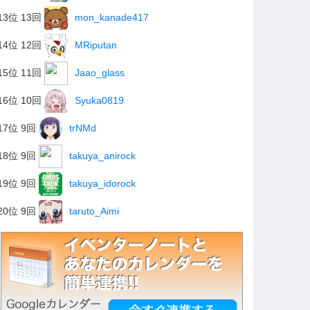
13位 13回
mon_kanade417
14位 12回
MRiputan
15位 11回
Jaao_glass
16位 10回
Syuka0819
17位 9回
trNMd
18位 9回
takuya_anirock
19位 9回
takuya_idorock
20位 9回
taruto_Aimi