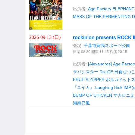
出演者:
Age Factory
ELEPHANT
MASS OF THE FERMENTING 
2026-09-13 (
日
)
rockin'on presents ROCK 
会場:
千葉市蘇我スポーツ公園
開場 08:30 開演 11:45 終演 20:15
出演者:
[Alexandros]
Age Factor
サバシスター
Da-iCE
日食なつ
FRUITS ZIPPER
ポルカドット
『ユイカ』
Laughing Hick
IMP.(
BUMP OF CHICKEN
マカロニえ
湘南乃風