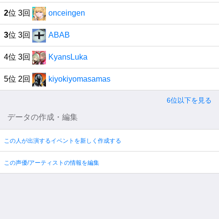
2
位 3回
onceingen
3
位 3回
ABAB
4位 3回
KyansLuka
5位 2回
kiyokiyomasamas
6位以下を見る
データの作成・編集
この人が出演するイベントを新しく作成する
この声優/アーティストの情報を編集