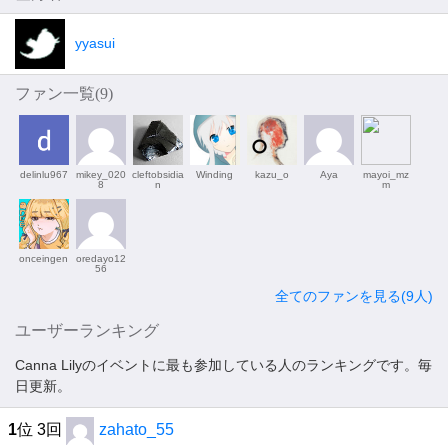
yyasui
ファン一覧(
9
)
delinlu967
mikey_020
cleftobsidia
Winding
kazu_o
Aya
mayoi_mz
8
n
m
onceingen
oredayo12
56
全てのファンを見る(9人)
ユーザーランキング
Canna Lilyのイベントに最も参加している人のランキングです。毎
日更新。
1
位 3回
zahato_55