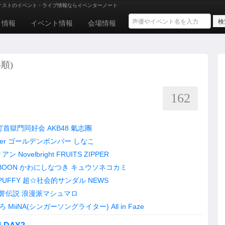
ィストのイベント・ライブ情報ならイベンターノート
ト情報
イベント情報
会場情報
順)
162
打首獄門同好会
AKB48
氣志團
er
ゴールデンボンバー
しなこ
リアン
Novelbright
FRUITS ZIPPER
BOON
かわにしなつき
キュウソネコカミ
PUFFY
超☆社会的サンダル
NEWS
誉伝説
浪漫派マシュマロ
ろ
MiiNA(シンガーソングライター)
All in Faze