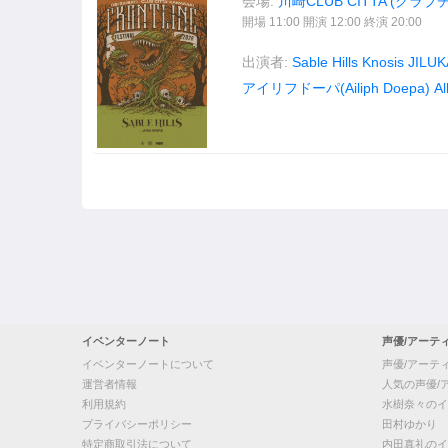
会場:
川崎CLUB CITTA'(クラブ
開場 11:00 開演 12:00 終演 20:00
出演者:
Sable Hills
Knosis
JILUK
アイリフドーパ(Ailiph Doepa)
Al
イベンターノート
声優/アーテ
イベンターノートについて
声優/アーテ
運営者情報
人気の声優/
利用規約
水樹奈々のイ
プライバシーポリシー
田村ゆかり
特定商取引法について
内田真礼のイ