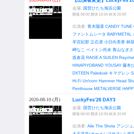
【出演者変更】LuckyFes’26
会場:
国営ひたち海浜公園
開場 08:00 開演 10:00 終演 20:00
出演者:
青木陽菜
CANDY TUNE
ファントムシータ
BABYMETAL
羊宮妃那
立石凛
小日向美香
林
岬なこ
ペイトン尚未
青山なぎさ
坂倉花
RAISE A SUILEN
Raychel
HINAPIYOBAND
YOUSAY
藤本
DXTEEN
Paledusk
キマグレン
S
Hi-Fi Un!corn
Hammer Head Sh
Penthouse
METALVERSE
HAPP
2026-08-10 (
月
)
LuckyFes’26 DAY3
会場:
国営ひたち海浜公園
開場 08:00 開演 10:00 終演 20:00
出演者:
Aile The Shota
アンジュル
大石昌良(オーイシマサヨシ)
岸