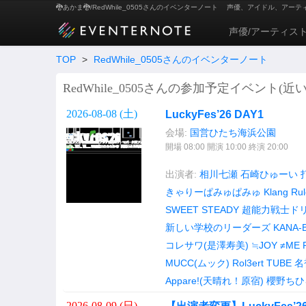
🐉あかま🐉/RedWhile_0505さんのイベンターノート
声優、アイドル、アーテ
声優/アーティス
TOP
>
RedWhile_0505さんのイベンターノート
RedWhile_0505さんの参加予定イベント(近い
2026-08-08 (
土
)
LuckyFes’26 DAY1
会場:
国営ひたち海浜公園
開場 08:00 開演 10:00 終演 20:00
出演者:
相川七瀬
石崎ひゅーい
きゃりーぱみゅぱみゅ
Klang Rul
SWEET STEADY
超能力戦士ド
新しい学校のリーダーズ
KANA-
コレサワ(是澤寿美)
≒JOY
≠ME
MUCC(ムック)
Rol3ert
TUBE
名
Appare!(天晴れ！原宿)
櫻野ちひ
2026-08-09 (
日
)