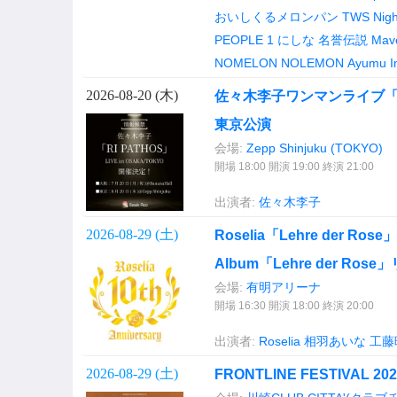
おいしくるメロンパン
TWS
Nig
PEOPLE 1
にしな
名誉伝説
Mav
NOMELON NOLEMON
Ayumu I
2026-08-20 (
木
)
佐々木李子ワンマンライブ「RI PA
東京公演
会場:
Zepp Shinjuku (TOKYO)
開場 18:00 開演 19:00 終演 21:00
出演者:
佐々木李子
2026-08-29 (
土
)
Roselia「Lehre der Rose」- 
Album「Lehre der Ro
会場:
有明アリーナ
開場 16:30 開演 18:00 終演 20:00
出演者:
Roselia
相羽あいな
工藤
2026-08-29 (
土
)
FRONTLINE FESTIVAL 202