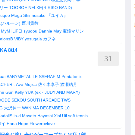
リー
TOOBOE
NELKE(RIRIKO BAND)
uque
Mega Shinnosuke
『ユイカ』
(バルーン)
西川貴教
MyM
iLiFE!
syudou
Dannie May
宝鐘マリン
tionsB
VIBY
yosugala
カフネ
KA 8/14
31
uai
BABYMETAL
LE SSERAFIM
Pentatonix
CHERI.
Ave Mujica
佐々木李子
渡瀬結月
ne Gun Kelly
YUKI(ex - JUDY AND MARY)
OODE
SEKOU
SOUTH ARCADE
TWS
G
大沢伸一
WANIMA
DECEMBER 10
adollS
in-d
Masato Hayashi
XinU
lil soft tennis
パイ
Hana Hope
Flowerovlove
leリリース記念お渡し会@ゲーマーズなんば店 1部