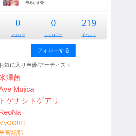
🐉あかま🐉
0
0
219
フォロー
フォロワー
イベント
フォローする
お気に入り声優/アーティスト
米澤茜
Ave Mujica
トゲナシトゲアリ
ReoNa
MyGO!!!!!
羊宮妃那