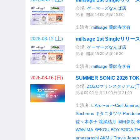
会場:
ゲーマーズなんば店
開場 - 開演 14:00 終演 15:00
出演者:
millsage
薬師寺李有
2026-08-15 (
土
)
millsage 1st Sing
会場:
ゲーマーズなんば店
開場 - 開演 15:30 終演 16:30
出演者:
millsage
薬師寺李有
2026-08-16 (
日
)
SUMMER SONIC 2026 TOK
会場:
ZOZOマリンスタジアム(
開場 09:00 開演 11:00 終演 21:00
出演者:
L'Arc〜en〜Ciel
Jamiroq
Suchmos
キタニタツヤ
Pendul
佐々木李子
渡瀬結月
岡田夢以
WANIMA
SEKOU
BOY SODA
TH
amazarashi
AKMU
Travis Japan