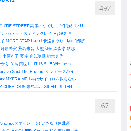
 DAY2
497
CUTIE STREET
高嶺のなでしこ
冨岡愛
NiziU
ポルカドットスティングレイ
MyGO!!!!!
鼓子
MORE STAR
Liella!
伊達さゆり
Liyuu(黎獄)
鈴原希実
薮島朱音
大熊和奏
絵森彩
結那
l
小原莉子
夏芽
倉知玲鳳
紡木吏佐
ひかり
矢尾拓也
ILLIT
IS:SUE
Wienners
urvive Said The Prophet
シンガーズハイ
ark
MYERA
ME:I
神はサイコロを振らない
Y CREATORS
来島エル
SILENT SIREN
67
ム(ex.スマイレージ)
いぎなり東北産
谷香
CLAN QUEEN
Chevon
私立恵比寿中学