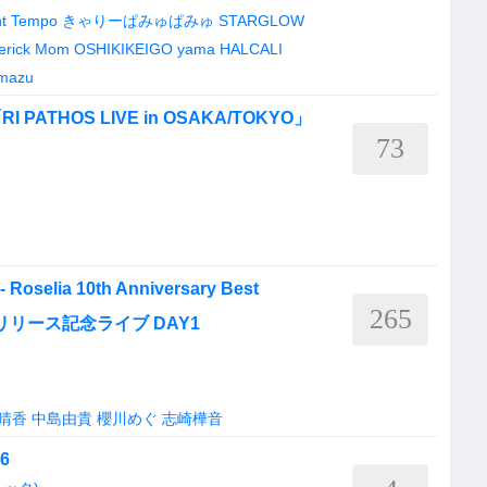
ht Tempo
きゃりーぱみゅぱみゅ
STARGLOW
erick Mom
OSHIKIKEIGO
yama
HALCALI
mazu
THOS LIVE in OSAKA/TOKYO」
73
Roselia 10th Anniversary Best
265
se」リリース記念ライブ DAY1
晴香
中島由貴
櫻川めぐ
志崎樺音
6