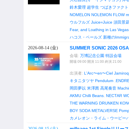
鈴木愛理
超学生
つばきファクト
NOMELON NOLEMON
FLOW
m
ウルフルズ
Juice=Juice
須田景凪
Fear, and Loathing in Las Vegas
ハコス・ベールズ
新種のImmigra
2026-08-14 (
金
)
SUMMER SONIC 2026 OSA
会場:
万博記念公園 特設会場
開場 09:00 開演 11:00 終演 21:00
出演者:
L'Arc〜en〜Ciel
Jamiroq
キタニタツヤ
Pendulum
.ENDRE
岡田夢以
米澤茜
高尾奏音
Machi
AKMU
Chilli Beans.
NECTAR W
THE WARNING
DRUNKEN KON
BOY SODA
METALVERSE
Pomp
カメレオン・ライム・ウーピー
2026-08-15 (
土
)
millsage 1st Sing