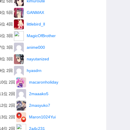
3
位 5回
kimuroute
4位 5回
GANMAX
5位 4回
littlebird_ll
6位 3回
MagicOfBrother
7位 3回
anime000
8位 3回
nayutanized
9位 2回
hyasdrn
10位 2回
macaronholiday
11位 2回
2maaako5
12位 2回
2masyuko7
13位 2回
Maron1024Yui
14位 2回
2a4c231