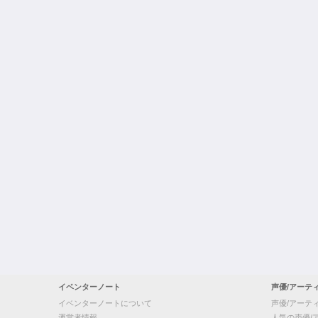
イベンターノート
声優/アーテ
イベンターノートについて
声優/アーテ
運営者情報
人気の声優/