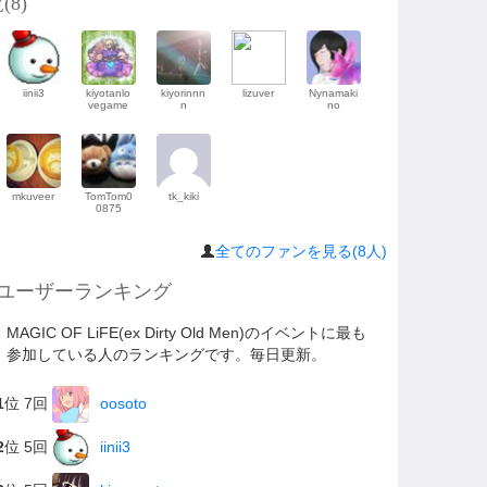
(
8
)
iinii3
kiyotanlo
kiyorinnn
lizuver
Nynamaki
vegame
n
no
mkuveer
TomTom0
tk_kiki
0875
全てのファンを見る(8人)
ユーザーランキング
MAGIC OF LiFE(ex Dirty Old Men)のイベントに最も
参加している人のランキングです。毎日更新。
1
位 7回
oosoto
2
位 5回
iinii3