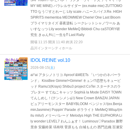
SAI ²Rium ハレとハレ！ ワンダーウィード天 アイマイ！(I
MY ME MINE) パラレルサイダー (ex.make mie) ZUTTOMO
TTO なう♡すとれーじ Lily scale ハニースパイスRe. HIGH
SPIRITS mementoa MEOWMEW Cherie! One Last Bloom
プライマリタイズ 昼夜逆転 シークレットシャノワール あ
いすなっつ Lily wonder MeMeQ Bibbidi Chu caSTORY研
究生 きゅんﾀﾋに一生を⁉︎ Last Rally
開場 11:15 開演 11:40 終演 22:20
品川インターシティホール
IDOL REINE vol.10
2026-08-15(
土
)
ai*ai アタシノトリコ Aproof &MEETs 「いつかのネバーラ
ンド」 KissBee Gimme!×Gimme! キュン!?恋堕ちキューピ
ッド Ramu'z(Krays) Shibu3 project CoTei スターチスのラ
ブレター すてねこキャッツ Sophià la Mode DAISY TOWN
てんしめし！(テンシメシ໒꒱) New Crown BANZAI JAPAN
ピュアリーモンスター BABYBLOOM ベンジャス!(ex.Benja
minJasmine) Poppin' Parade ポラライト MeMeQ Miluμ!(m
ilu milu!) メリーパレード Melodys High THE EUPHORIA Li
ly wonder LEVEL7 わんふぁす！ Luminous♡Paradox 勝野
里奈 安藤鈴菜 塙有咲 菅原もも 白城もえの 西門志織 百瀬安