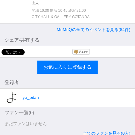
由未
開場 10:30 開演 10:45 終演 21:00
CITY HALL & GALLERY GOTANDA
MeMeQの全てのイベントを見る(84件)
シェア/共有する
お気に入りに登録する
登録者
yo_pitan
ファン一覧(
0
)
まだファンはいません
全てのファンを見る(0人)