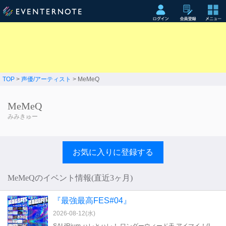
TOP
>
声優/アーティスト
> MeMeQ
MeMeQ
みみきゅー
お気に入りに登録する
MeMeQのイベント情報(直近3ヶ月)
『最強最高FES#04』
2026-08-12(
水
)