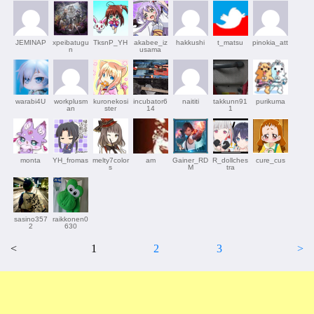
JEMINAP
xpeibatugu
TksnP_YH
akabee_iz
hakkushi
t_matsu
pinokia_att
n
usama
warabi4U
workplusm
kuronekosi
incubator6
naititi
takkunn91
purikuma
an
ster
14
1
monta
YH_fromas
melty7color
am
Gainer_RD
R_dollches
cure_cus
s
M
tra
sasino357
raikkonen0
2
630
<
1
2
3
>