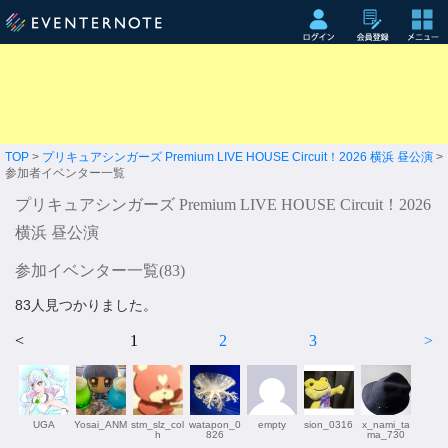
TOP
>
プリキュアシンガーズ Premium LIVE HOUSE Circuit！2026 横浜 昼公演
>
参加者イベンター一覧
プリキュアシンガーズ Premium LIVE HOUSE Circuit！2026
横浜 昼公演
参加イベンター一覧(
83
)
83人見つかりました。
<
1
2
3
>
UGA
Yosai_ANM
stm_slz_col
watapon_0
empty
sion_0316
x_nami_ta
h
826
ma_730