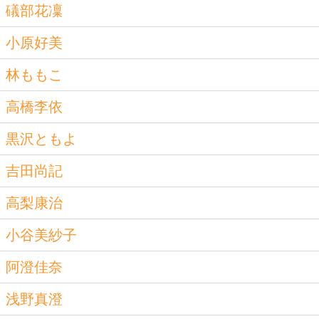
礒部花凜
小原好美
林ももこ
高橋李依
黒沢ともよ
吉田尚記
高梨康治
小谷美紗子
阿澄佳奈
浅野真澄