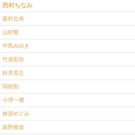
西村ちなみ
藤村忠寿
山村響
中島みゆき
竹達彩奈
鈴井貴之
関根勤
小堺一機
林原めぐみ
嬉野雅道