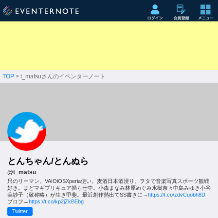
TOP
> t_matsuさんのイベンターノート
とんちゃん/とんぬら
@t_matsu
只のリーマン。VAIOiOSXperia使い。麦酒日本酒浸り。ヲタで音楽写真スポーツ観戦
好き。まどマギプリキュア拗らせ中。小森まなみ林原めぐみ水樹奈々中島みゆき小谷
美紗子（敬称略）が生き甲斐。最近創作熱出てSS書きに→
https://t.co/zdvCuobh8D
プロフ→
https://t.co/kp2jZkBEbg
Twitter