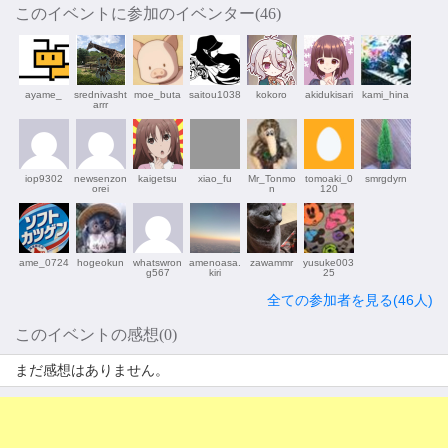
このイベントに参加のイベンター(46)
ayame_
srednivasht
moe_buta
saitou1038
kokoro
akidukisari
kami_hina
arrr
iop9302
newsenzon
kaigetsu
xiao_fu
Mr_Tonmo
tomoaki_0
smrgdyrn
orei
n
120
ame_0724
hogeokun
whatswron
amenoasa.
zawammr
yusuke003
g567
kiri
25
全ての参加者を見る(46人)
このイベントの感想(0)
まだ感想はありません。