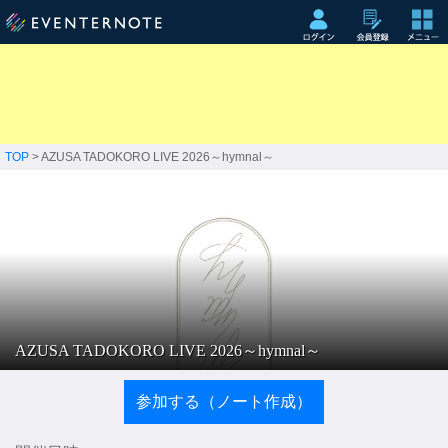
TOP
> AZUSA TADOKORO LIVE 2026～hymnal～
AZUSA TADOKORO LIVE 2026～hymnal～
参加する（ノート作成）