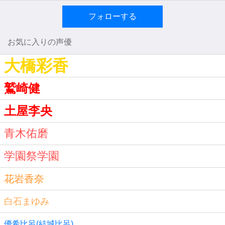
フォローする
お気に入りの声優
大橋彩香
鷲崎健
土屋李央
青木佑磨
学園祭学園
花岩香奈
白石まゆみ
優希比呂(結城比呂)