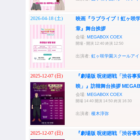
2026-04-18 (
土
)
映画『ラブライブ！虹ヶ咲学
章』舞台挨拶
会場:
MEGABOX COEX
開場 - 開演 12:40 終演 12:50
出演者:
虹ヶ咲学園スクールアイ
2025-12-07 (
日
)
『劇場版 呪術廻戦「渋谷事変
映」』訪韓舞台挨拶 MEGABOX
会場:
MEGABOX COEX
開場 14:40 開演 14:50 終演 16:30
出演者:
榎木淳弥
2025-12-07 (
日
)
『劇場版 呪術廻戦「渋谷事変