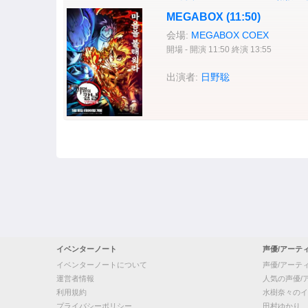
MEGABOX (11:50)
会場:
MEGABOX COEX
開場 - 開演 11:50 終演 13:55
出演者:
日野聡
イベンターノート
声優/アーテ
イベンターノートについて
声優/アーテ
運営者情報
人気の声優/
利用規約
水樹奈々のイ
プライバシーポリシー
田村ゆかり