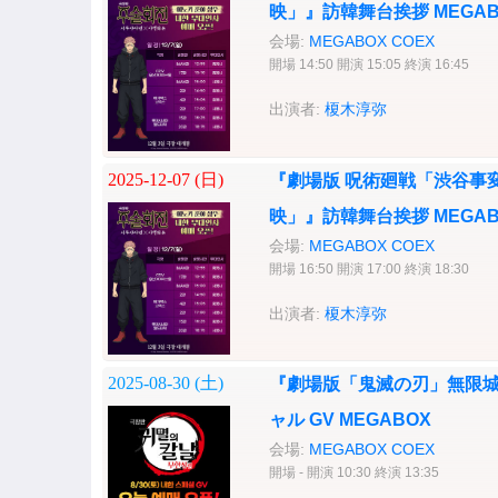
映」』訪韓舞台挨拶 MEGABOX
会場:
MEGABOX COEX
開場 14:50 開演 15:05 終演 16:45
出演者:
榎木淳弥
2025-12-07 (
日
)
『劇場版 呪術廻戦「渋谷事変
映」』訪韓舞台挨拶 MEGABOX
会場:
MEGABOX COEX
開場 16:50 開演 17:00 終演 18:30
出演者:
榎木淳弥
2025-08-30 (
土
)
『劇場版「鬼滅の刃」無限城
ャル GV MEGABOX
会場:
MEGABOX COEX
開場 - 開演 10:30 終演 13:35