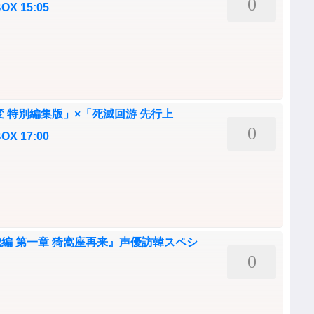
0
 15:05
 特別編集版」×「死滅回游 先行上
0
 17:00
編 第一章 猗窩座再来』声優訪韓スペシ
0