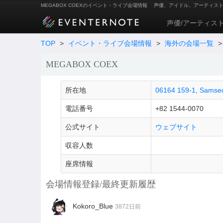
MEGABOX COEXのイベント・ライブ会場情報
声優、アイドル、アーティス
声優/アーティス
TOP
>
イベント・ライブ会場情報
>
海外の会場一覧
>
MEGABOX COEX
所在地
06164 159-1, Samse
電話番号
+82 1544-0070
公式サイト
ウェブサイト
収容人数
座席情報
会場情報登録/最終更新履歴
Kokoro_Blue
3872日前