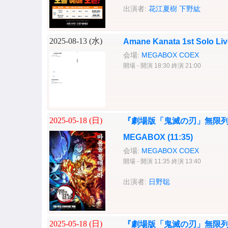
出演者:
花江夏樹
下野紘
2025-08-13 (
水
)
Amane Kanata 1st Solo Liv
会場:
MEGABOX COEX
開場 - 開演 18:30 終演 21:00
2025-05-18 (
日
)
『劇場版「鬼滅の刃」無限列
MEGABOX (11:35)
会場:
MEGABOX COEX
開場 - 開演 11:35 終演 13:40
出演者:
日野聡
2025-05-18 (
日
)
『劇場版「鬼滅の刃」無限列