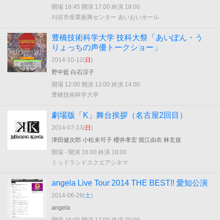
開場 16:45 開演 17:00 終演 18:00
刈谷市産業振興センター あいおいホール
豊橋技術科学大学 技科大祭「あいぽん・う
りょっちの声優トークショー」
2014-10-12(
日
)
野中藍 白石涼子
開場 12:00 開演 13:00 終演 14:00
豊橋技術科学大学
劇場版「K」舞台挨拶（名古屋2回目）
2014-07-13(
日
)
津田健次郎 小松未可子 櫻井孝宏 堀江由衣 林玄規
開場 - 開演 16:00 終演 18:00
ミッドランドスクエアシネマ
angela Live Tour 2014 THE BEST!! 愛知公演
2014-06-28(
土
)
angela