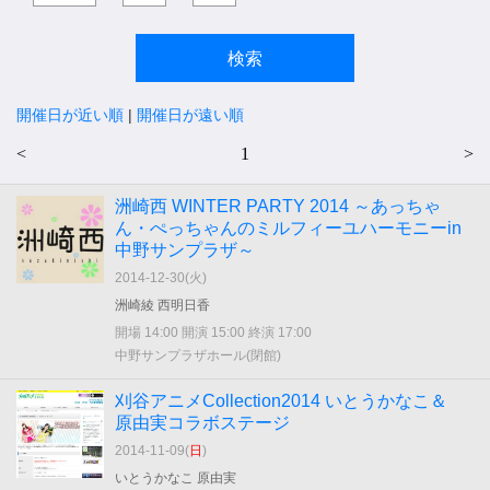
開催日が近い順
|
開催日が遠い順
<
1
>
洲崎西 WINTER PARTY 2014 ～あっちゃ
ん・ぺっちゃんのミルフィーユハーモニーin
中野サンプラザ～
2014-12-30(
火
)
洲崎綾 西明日香
開場 14:00 開演 15:00 終演 17:00
中野サンプラザホール(閉館)
刈谷アニメCollection2014 いとうかなこ＆
原由実コラボステージ
2014-11-09(
日
)
いとうかなこ 原由実