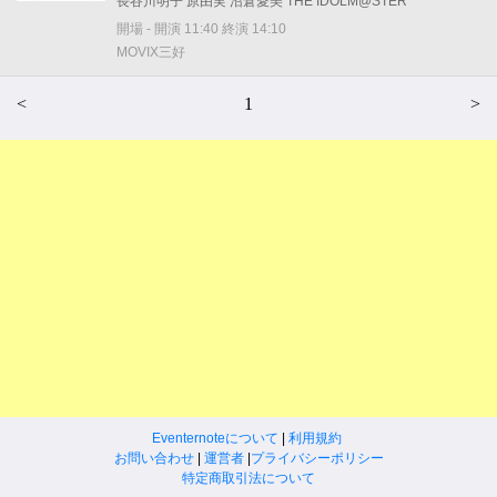
長谷川明子 原由実 沼倉愛美 THE IDOLM@STER
開場 - 開演 11:40 終演 14:10
MOVIX三好
<
1
>
Eventernoteについて
|
利用規約
お問い合わせ
|
運営者
|
プライバシーポリシー
特定商取引法について