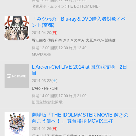
開場 16:00 開演 17:00 終演 20:00
名古屋ボトムライン(THE BOTTOM LINE)
「みツわの」Blu-ray＆DVD購入者対象イベ
ント(京都)
2014-04-20(
日
)
堀江由衣 佐藤利奈 ささきのぞみ 大原さやか 鷲崎健
開場 12:00 開演 12:30 終演 13:40
MOVIX京都
L'Arc-en-Ciel LIVE 2014 at 国立競技場 2日
目
2014-03-22(
土
)
L'Arc〜en〜Ciel
開場 14:00 開演 17:00 終演 21:00
旧国立競技場(閉場)
劇場版「THE IDOLM@STER MOVIE 輝きの
向こう側へ！」 舞台挨拶 MOVIX三好
2014-01-26(
日
)