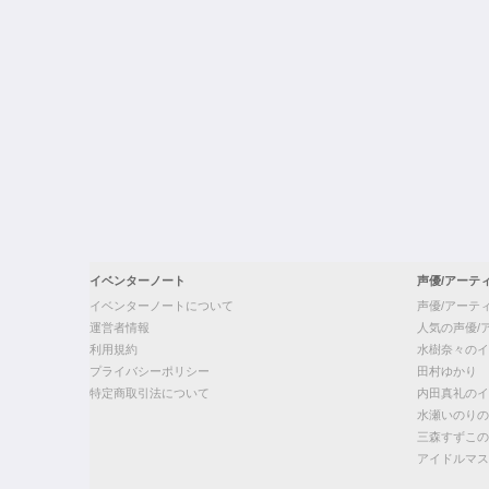
イベンターノート
声優/アーテ
イベンターノートについて
声優/アーテ
運営者情報
人気の声優/
利用規約
水樹奈々のイ
プライバシーポリシー
田村ゆかり
特定商取引法について
内田真礼のイ
水瀬いのりの
三森すずこの
アイドルマス