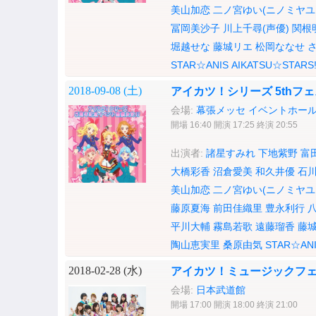
美山加恋
二ノ宮ゆい(ニノミヤユ
冨岡美沙子
川上千尋(声優)
関根
堀越せな
藤城リエ
松岡ななせ
STAR☆ANIS
AIKATSU☆STARS
2018-09-08 (
土
)
アイカツ！シリーズ 5thフ
会場:
幕張メッセ イベントホー
開場 16:40 開演 17:25 終演 20:55
出演者:
諸星すみれ
下地紫野
富
大橋彩香
沼倉愛美
和久井優
石
美山加恋
二ノ宮ゆい(ニノミヤユ
藤原夏海
前田佳織里
豊永利行
平川大輔
霧島若歌
遠藤瑠香
藤
陶山恵実里
桑原由気
STAR☆AN
2018-02-28 (
水
)
アイカツ！ミュージックフェス
会場:
日本武道館
開場 17:00 開演 18:00 終演 21:00