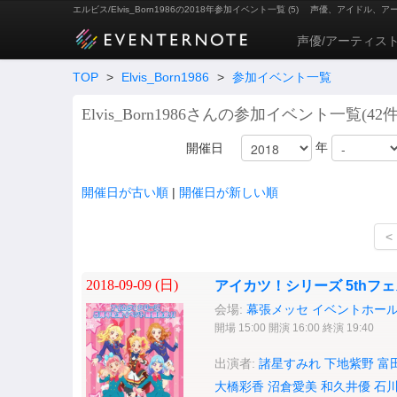
エルビス/Elvis_Born1986の2018年参加イベント一覧 (5)
声優、アイドル、ア
声優/アーティス
TOP
>
Elvis_Born1986
>
参加イベント一覧
Elvis_Born1986さんの参加イベント一覧(42件
年
開催日
開催日が古い順
|
開催日が新しい順
<
2018-09-09 (
日
)
アイカツ！シリーズ 5thフ
会場:
幕張メッセ イベントホー
開場 15:00 開演 16:00 終演 19:40
出演者:
諸星すみれ
下地紫野
富
大橋彩香
沼倉愛美
和久井優
石