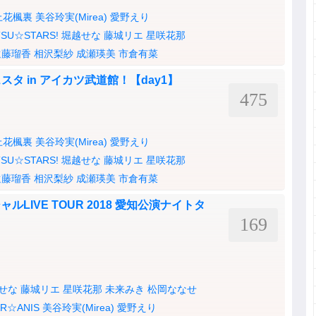
上花楓裏
美谷玲実(Mirea)
愛野えり
TSU☆STARS!
堀越せな
藤城リエ
星咲花那
遠藤瑠香
相沢梨紗
成瀬瑛美
市倉有菜
タ in アイカツ武道館！【day1】
475
上花楓裏
美谷玲実(Mirea)
愛野えり
TSU☆STARS!
堀越せな
藤城リエ
星咲花那
遠藤瑠香
相沢梨紗
成瀬瑛美
市倉有菜
ャルLIVE TOUR 2018 愛知公演ナイトタ
169
せな
藤城リエ
星咲花那
未来みき
松岡ななせ
AR☆ANIS
美谷玲実(Mirea)
愛野えり