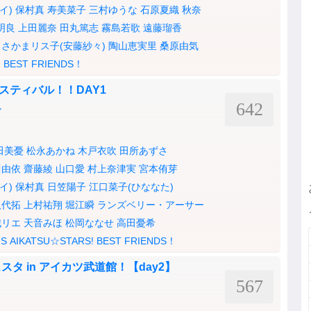
イ)
保村真
寿美菜子
三村ゆうな
石原夏織
秋奈
明良
上田麗奈
田丸篤志
霧島若歌
遠藤瑠香
ささかまリス子(安藤紗々)
陶山恵実里
桑原由気
!
BEST FRIENDS！
ェスティバル！！DAY1
642
ル
田美憂
松永あかね
木戸衣吹
田所あずさ
川由依
齋藤綾
山口愛
村上奈津実
宮本侑芽
イ)
保村真
日笠陽子
江口菜子(ひななた)
八代拓
上村祐翔
堀江瞬
ランズベリー・アーサー
城リエ
天音みほ
松岡ななせ
高田憂希
IS
AIKATSU☆STARS!
BEST FRIENDS！
タ in アイカツ武道館！【day2】
567