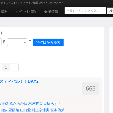
ーティストのイベント・ライブ情報ならイベンターノート
ト情報
イベント情報
会場情報
)
月
日
1
>
ェスティバル！！DAY2
668
ル
田美憂
松永あかね
木戸衣吹
田所あずさ
川由依
齋藤綾
山口愛
村上奈津実
宮本侑芽