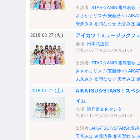
出演者:
STAR☆ANIS
霧島若歌
ささかまリス子(安藤紗々)
AIKA
未来みき
松岡ななせ
天音みほ
2018-02-27 (
火
)
アイカツ！ミュージックフェス
会場:
日本武道館
開場 17:00 開演 18:00 終演 21:00
出演者:
STAR☆ANIS
霧島若歌
ささかまリス子(安藤紗々)
AIKA
未来みき
松岡ななせ
天音みほ
2018-01-27 (
土
)
AIKATSU☆STARS！スペシ
イム
会場:
瀬戸市文化センター
開場 17:15 開演 18:00 終演 21:00
出演者:
AIKATSU☆STARS!
堀越
天音みほ
遠藤瑠香
相沢梨紗
ST