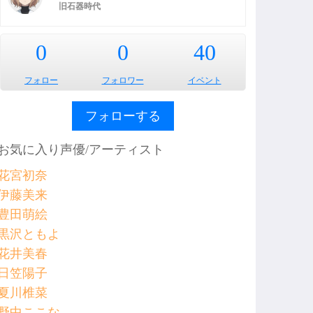
旧石器時代
0
0
40
フォロー
フォロワー
イベント
フォローする
お気に入り声優/アーティスト
花宮初奈
伊藤美来
豊田萌絵
黒沢ともよ
花井美春
日笠陽子
夏川椎菜
野中ここな