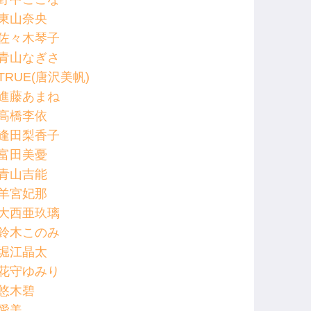
東山奈央
佐々木琴子
青山なぎさ
TRUE(唐沢美帆)
進藤あまね
高橋李依
逢田梨香子
富田美憂
青山吉能
羊宮妃那
大西亜玖璃
鈴木このみ
堀江晶太
花守ゆみり
悠木碧
愛美