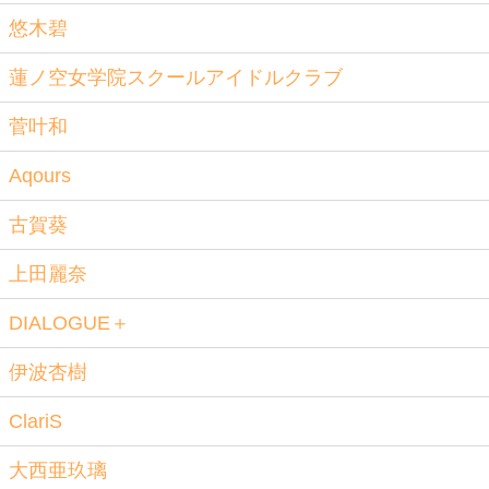
悠木碧
蓮ノ空女学院スクールアイドルクラブ
菅叶和
Aqours
古賀葵
上田麗奈
DIALOGUE＋
伊波杏樹
ClariS
大西亜玖璃