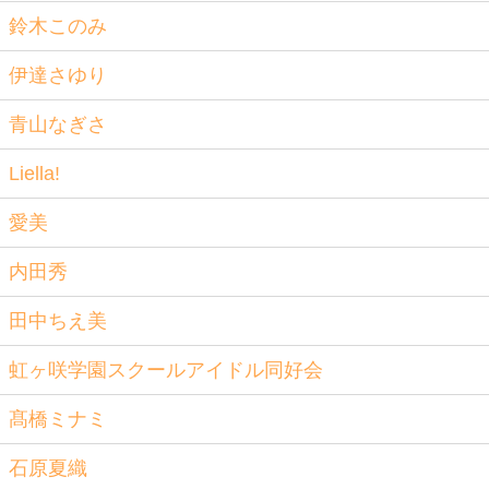
鈴木このみ
伊達さゆり
青山なぎさ
Liella!
愛美
内田秀
田中ちえ美
虹ヶ咲学園スクールアイドル同好会
髙橋ミナミ
石原夏織