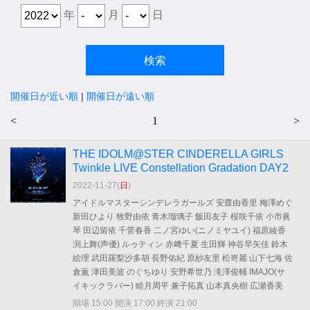
年
月
日
開催日が近い順
|
開催日が遠い順
<
1
>
THE IDOLM@STER CINDERELLA GIRLS
Twinkle LIVE Constellation Gradation DAY2
2022-11-27(
日
)
アイドルマスターシンデレラガールズ 安齋由香里 梅澤めぐ
新田ひより 牧野由依 青木瑠璃子 飯田友子 桜咲千依 小市眞
琴 田辺留依 千菅春香 二ノ宮ゆい(ニノミヤユイ) 福原綾香
渕上舞(声優) ルゥティン 赤﨑千夏 生田輝 神谷早矢佳 鈴木
絵理 武田羅梨沙多胡 長野佑紀 原紗友里 松嵜麗 山下七海 佐
倉薫 津田美波 のぐちゆり 安野希世乃 滝澤俊輔 IMAJO(サ
イキックラバー) 睦月周平 兼子拓真 山本真央樹 広瀬香美
開場 15:00 開演 17:00 終演 21:00