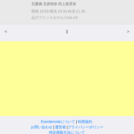
石夏摘 北原侑奈 田上真里奈
開場 18:00 開演 18:30 終演 21:30
品川プリンスホテル Club eX
<
1
>
Eventernoteについて
|
利用規約
お問い合わせ
|
運営者
|
プライバシーポリシー
特定商取引法について