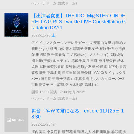
ベルーナドーム(西武ドーム)
【出演者変更】THE IDOLM@STER CINDE
RELLA GIRLS Twinkle LIVE Constellation G
radation DAY1
2022-11-26(
土
)
アイドルマスターシンデレラガールズ 安齋由香里 梅澤めぐ
新田ひより 牧野由依 青木瑠璃子 飯田友子 桜咲千依 小市眞
琴 田辺留依 千菅春香 二ノ宮ゆい(ニノミヤユイ) 福原綾香
渕上舞(声優) ルゥティン 赤﨑千夏 生田輝 神谷早矢佳 鈴木
絵理 武田羅梨沙多胡 長野佑紀 原紗友里 松嵜麗 山下七海 高
森奈津美 中島由貴 長江里加 滝澤俊輔 IMAJO(サイキックラ
バー) 睦月周平 兼子拓真 山本真央樹 ももいろクローバーZ
百田夏菜子 玉井詩織 佐々木彩夏 高城れに
開場 15:00 開演 17:00 終演 20:35
ベルーナドーム(西武ドーム)
舞台「やがて君になる」encore 11月25日 1
8:30
2022-11-25(
金
)
河内美里 小泉萌香 礒部花凜 瑞野史人 小田川颯依 春咲暖 大