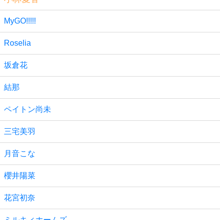
MyGO!!!!!
Roselia
坂倉花
結那
ペイトン尚未
三宅美羽
月音こな
櫻井陽菜
花宮初奈
ミルキィホームズ