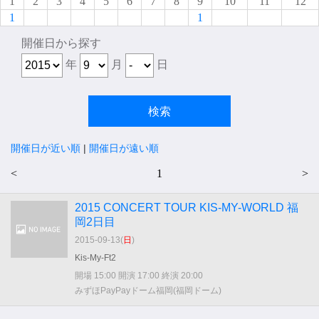
1
2
3
4
5
6
7
8
9
10
11
12
1
1
開催日から探す
年
月
日
開催日が近い順
|
開催日が遠い順
<
1
>
2015 CONCERT TOUR KIS-MY-WORLD 福
岡2日目
2015-09-13(
日
)
Kis-My-Ft2
開場 15:00 開演 17:00 終演 20:00
みずほPayPayドーム福岡(福岡ドーム)