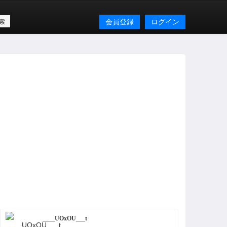
会員登録
ログイン
____UOxOU___t