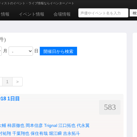
ティストのイベント・ライブ情報ならイベンターノート
ト情報
イベント情報
会場情報
件)
月
日
1
>
2018 1日目
583
大輔
柿原徹也
岡本信彦
Trignal
江口拓也
代永翼
村祐翔
千葉翔也
保住有哉
堀江瞬
吉永拓斗