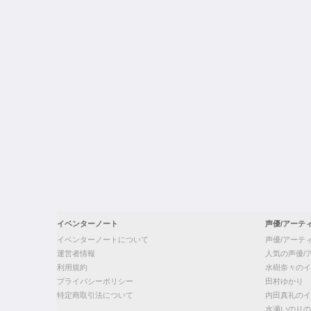
イベンターノート
声優/アーテ
イベンターノートについて
声優/アーテ
運営者情報
人気の声優/
利用規約
水樹奈々のイ
プライバシーポリシー
田村ゆかり
特定商取引法について
内田真礼のイ
水瀬いのりの