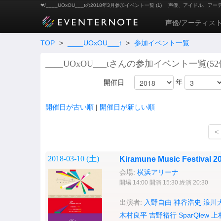
❤︎/____UOxOU___tの2018年3月参加イベント一覧 (1)
声優、アイドル、アー
声優/アーティス
TOP
>
____UOxOU___t
>
参加イベント一覧
____UOxOU___tさんの参加イベント一覧(52
年
開催日
開催日が古い順
|
開催日が新しい順
<
2018-03-10 (
土
)
Kiramune Music Festival 
会場:
横浜アリーナ
開場 14:00 開演 15:30 終演 20:30
出演者:
入野自由
神谷浩史
浪川
木村良平
吉野裕行
SparQlew
上