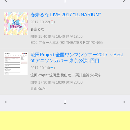
<
1
>
春奈るな LIVE 2017 “LUNARIUM”
2017-10-22(
日
)
春奈るな
開場 15:40 開演 16:40 終演 18:55
EXシアター六本木(EX THEATER ROPPONGI)
流田Project 全国ワンマンツアー2017 ～Best
of アニソンカバー 東京公演1回目
2017-10-14(
土
)
流田Project 流田豊 桃山竜二 栗川雅裕 穴澤淳
開場 17:30 開演 18:00 終演 20:00
青山RizM
<
1
>