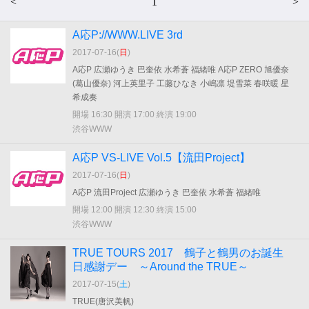
<
1
>
A応P://WWW.LIVE 3rd
2017-07-16(
日
)
A応P 広瀬ゆうき 巴奎依 水希蒼 福緒唯 A応P ZERO 旭優奈
(葛山優奈) 河上英里子 工藤ひなき 小嶋凛 堤雪菜 春咲暖 星
希成奏
開場 16:30 開演 17:00 終演 19:00
渋谷WWW
A応P VS-LIVE Vol.5【流田Project】
2017-07-16(
日
)
A応P 流田Project 広瀬ゆうき 巴奎依 水希蒼 福緒唯
開場 12:00 開演 12:30 終演 15:00
渋谷WWW
TRUE TOURS 2017 鶴子と鶴男のお誕生
日感謝デー ～Around the TRUE～
2017-07-15(
土
)
TRUE(唐沢美帆)