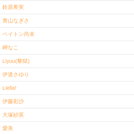
鈴原希実
青山なぎさ
ペイトン尚未
岬なこ
Liyuu(黎獄)
伊達さゆり
Liella!
伊藤彩沙
大塚紗英
愛美