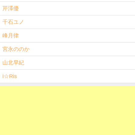
芹澤優
千石ユノ
峰月律
宮永ののか
山北早紀
i☆Ris