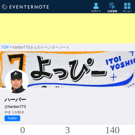
TOP
> harbor773さんのイベンターノート
ハーバー
@harbor773
やきうが好き
Twitter
0
3
140