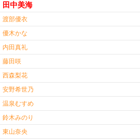
田中美海
渡部優衣
優木かな
内田真礼
藤田咲
西森梨花
安野希世乃
温泉むすめ
鈴木みのり
東山奈央