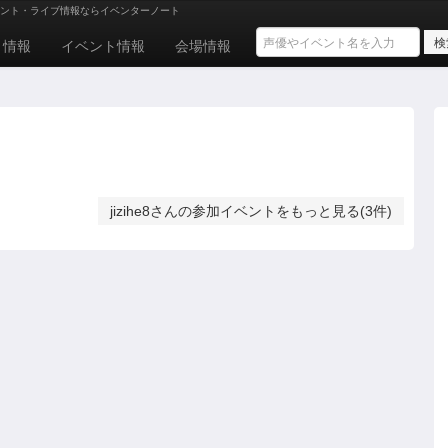
ント・ライブ情報ならイベンターノート
ト情報
イベント情報
会場情報
jizihe8さんの参加イベントをもっと見る(3件)