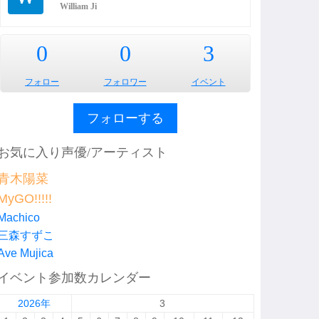
William Ji
0
0
3
フォロー
フォロワー
イベント
フォローする
お気に入り声優/アーティスト
青木陽菜
MyGO!!!!!
Machico
三森すずこ
Ave Mujica
イベント参加数カレンダー
2026年
3