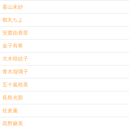
嘉山未紗
都丸ちよ
安齋由香里
金子有希
大木咲絵子
青木瑠璃子
五十嵐裕美
長島光那
佐倉薫
髙野麻美