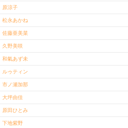
原涼子
松永あかね
佐藤亜美菜
久野美咲
和氣あず未
ルゥティン
市ノ瀬加那
大坪由佳
原田ひとみ
下地紫野