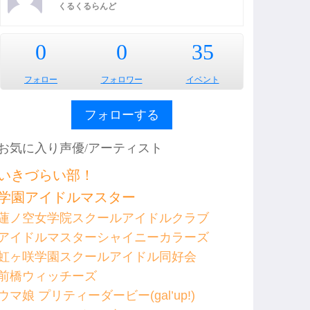
くるくるらんど
0
0
35
フォロー
フォロワー
イベント
フォローする
お気に入り声優/アーティスト
いきづらい部！
学園アイドルマスター
蓮ノ空女学院スクールアイドルクラブ
アイドルマスターシャイニーカラーズ
虹ヶ咲学園スクールアイドル同好会
前橋ウィッチーズ
ウマ娘 プリティーダービー(gal’up!)