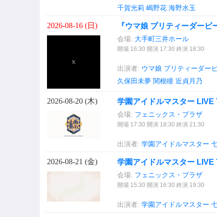
千賀光莉
嶋野花
海野水玉
2026-08-16 (
日
)
『ウマ娘 プリティーダービー』W
会場:
大手町三井ホール
開場 16:30 開演 17:30 終演 18:30
出演者:
ウマ娘 プリティーダービー(g
久保田未夢
関根瞳
近貞月乃
2026-08-20 (
木
)
学園アイドルマスター LIVE T
会場:
フェニックス・プラザ
開場 17:30 開演 18:30 終演 21:30
出演者:
学園アイドルマスター
2026-08-21 (
金
)
学園アイドルマスター LIVE T
会場:
フェニックス・プラザ
開場 15:30 開演 16:30 終演 19:30
出演者:
学園アイドルマスター