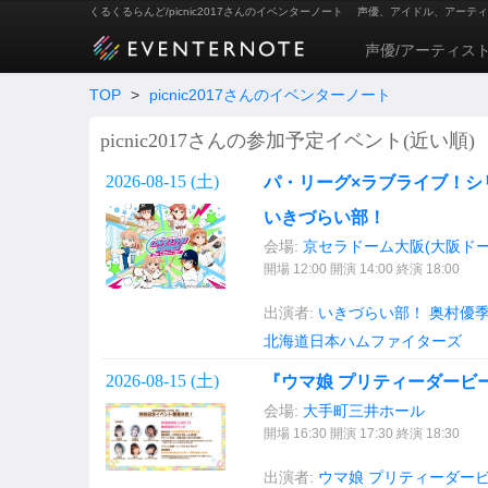
くるくるらんど/picnic2017さんのイベンターノート
声優、アイドル、アーティ
声優/アーティス
TOP
>
picnic2017さんのイベンターノート
picnic2017さんの参加予定イベント(近い順)
2026-08-15 (
土
)
パ・リーグ×ラブライブ！シリ
いきづらい部！
会場:
京セラドーム大阪(大阪ドー
開場 12:00 開演 14:00 終演 18:00
出演者:
いきづらい部！
奥村優
北海道日本ハムファイターズ
2026-08-15 (
土
)
『ウマ娘 プリティーダービー』W
会場:
大手町三井ホール
開場 16:30 開演 17:30 終演 18:30
出演者:
ウマ娘 プリティーダービー(g