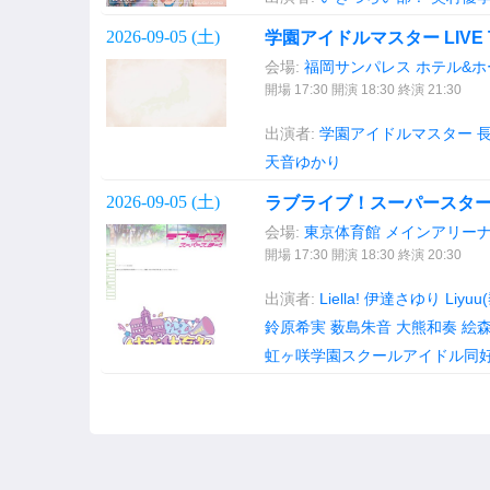
2026-09-05 (
土
)
学園アイドルマスター LIVE T
会場:
福岡サンパレス ホテル&ホ
開場 17:30 開演 18:30 終演 21:30
出演者:
学園アイドルマスター
天音ゆかり
2026-09-05 (
土
)
ラブライブ！スーパースター!! L
会場:
東京体育館 メインアリー
開場 17:30 開演 18:30 終演 20:30
出演者:
Liella!
伊達さゆり
Liyuu
鈴原希実
薮島朱音
大熊和奏
絵
虹ヶ咲学園スクールアイドル同