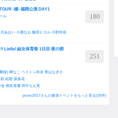
OUR -標- 福岡公演 DAY1
180
ール
長月あおい
小鹿なお
飯田ヒカル
川村玲奈
iella! 結女体育祭 1日目 夜の部
251
ナ
(黎獄)
岬なこ
ペイトン尚未
青山なぎさ
森彩
結那
坂倉花
好会
相良茉優
田中ちえ美
picnic2017さんの参加イベントをもっと見る(35件)