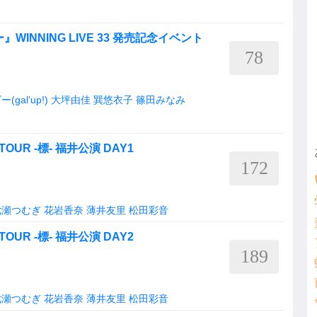
INNING LIVE 33 発売記念イベント
78
al’up!)
大坪由佳
巽悠衣子
篠田みなみ
OUR -標- 福井公演 DAY1
172
七瀬つむぎ
花岩香奈
薄井友里
松田彩音
OUR -標- 福井公演 DAY2
189
七瀬つむぎ
花岩香奈
薄井友里
松田彩音