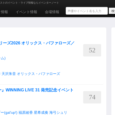
ストのイベント・ライブ情報ならイベンターノート
ト情報
イベント情報
会場情報
ーズ2026 オリックス・バファローズ／
52
ム)
季
天沢朱音
オリックス・バファローズ
INNING LIVE 31 発売記念イベント
74
al’up!)
福原綾香
星希成奏
海弓シュリ