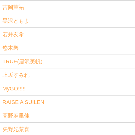
吉岡茉祐
黒沢ともよ
若井友希
悠木碧
TRUE(唐沢美帆)
上坂すみれ
MyGO!!!!!
RAISE A SUILEN
高野麻里佳
矢野妃菜喜