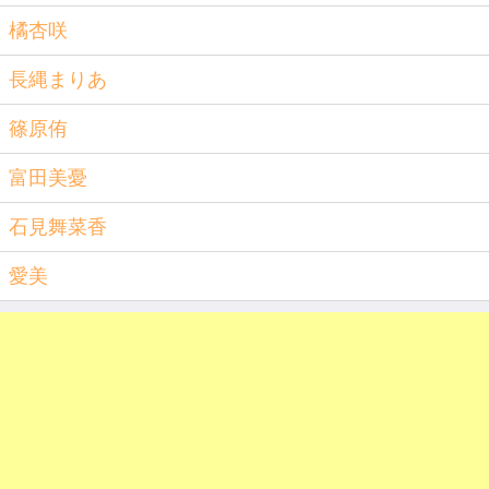
橘杏咲
長縄まりあ
篠原侑
富田美憂
石見舞菜香
愛美