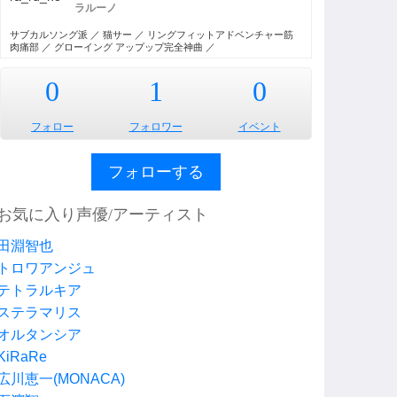
ラルーノ
サブカルソング派 ／ 猫サー ／ リングフィットアドベンチャー筋
肉痛部 ／ グローイング アップップ完全神曲 ／
0
1
0
フォロー
フォロワー
イベント
フォローする
お気に入り声優/アーティスト
田淵智也
トロワアンジュ
テトラルキア
ステラマリス
オルタンシア
KiRaRe
広川恵一(MONACA)