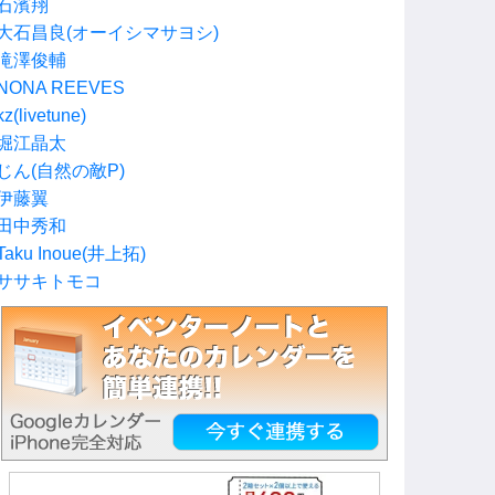
石濱翔
大石昌良(オーイシマサヨシ)
滝澤俊輔
NONA REEVES
kz(livetune)
堀江晶太
じん(自然の敵P)
伊藤翼
田中秀和
Taku Inoue(井上拓)
ササキトモコ