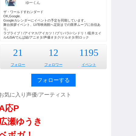
ゆーくん
ザ・ワールドすわンダード
OK,Google.
Googleカレンダーにイベントの予定を同期しています。
舞台挨拶イベント、LV等映画館へ定刻までの限界ムーブに自信あ
り。
ラブライブ！/アイマス/アイカツ！/プリパラ/バンドリ！/藍井エイ
ル/LiSA/でんぱ組/アニオタ/声優オタク/ドルオタ/邦ロック
21
12
1195
フォロー
フォロワー
イベント
フォローする
お気に入り声優/アーティスト
A応P
広瀬ゆうき
ベボガ！